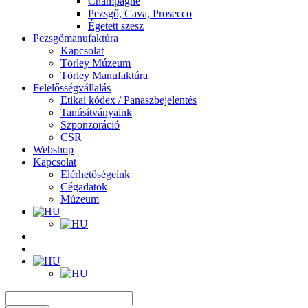
Champagne
Pezsgő, Cava, Prosecco
Égetett szesz
Pezsgőmanufaktúra
Kapcsolat
Törley Múzeum
Törley Manufaktúra
Felelősségvállalás
Etikai kódex / Panaszbejelentés
Tanúsítványaink
Szponzoráció
CSR
Webshop
Kapcsolat
Elérhetőségeink
Cégadatok
Múzeum