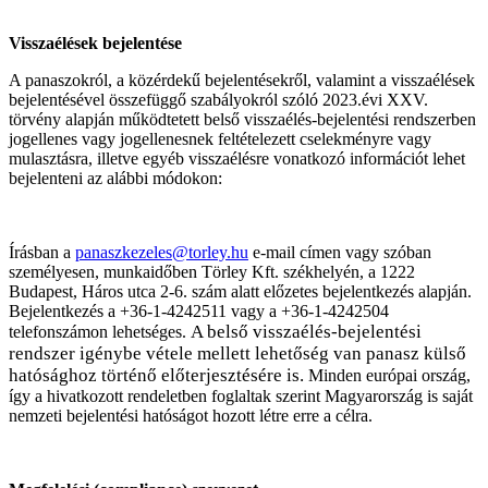
Visszaélések bejelentése
A panaszokról, a közérdekű bejelentésekről, valamint a visszaélések
bejelentésével összefüggő szabályokról szóló 2023.évi XXV.
törvény alapján működtetett belső visszaélés-bejelentési rendszerben
jogellenes vagy jogellenesnek feltételezett cselekményre vagy
mulasztásra, illetve egyéb visszaélésre vonatkozó információt lehet
bejelenteni az alábbi módokon:
Írásban a
panaszkezeles@torley.hu
e-mail címen vagy szóban
személyesen, munkaidőben Törley Kft. székhelyén, a 1222
Budapest, Háros utca 2-6. szám alatt előzetes bejelentkezés alapján.
Bejelentkezés a +36-1-4242511 vagy a +36-1-4242504
A belső visszaélés-bejelentési
telefonszámon lehetséges.
rendszer igénybe vétele mellett lehetőség van panasz külső
hatósághoz történő előterjesztésére is.
Minden európai ország,
így a hivatkozott rendeletben foglaltak szerint Magyarország is saját
nemzeti bejelentési hatóságot hozott létre erre a célra.