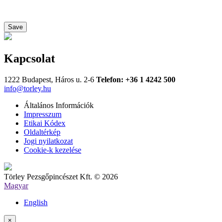
Save
Kapcsolat
1222 Budapest, Háros u. 2-6
Telefon: +36 1 4242 500
info@torley.hu
Általános Információk
Impresszum
Etikai Kódex
Oldaltérkép
Jogi nyilatkozat
Cookie-k kezelése
Törley Pezsgőpincészet Kft. © 2026
Magyar
English
×