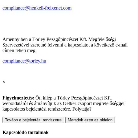
compliance@henkell-freixenet.com
Amennyiben a Törley Pezsgőpincészet Kft. Megfelelőségi
Szervezetével szeretné felvenni a kapcsolatot a következő e-mail
címen teheti meg:
compliance@torley.hu
×
Figyelmeztetés:
Ön kilép a Törley Pezsgőpincészet Kft.
weboldaláról és átirányítjuk az Oetker-csoport megfelelőséggel
kapcsolatos bejelentési rendszerére. Folytatja?
Tovább a bejelentési rendszerre
Maradok ezen az oldalon
Kapcsolódó tartalmak