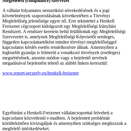
Megfelelési (compliance) szervezet
A vállalat folyamatos nemzetközi növekedésének és a jogi
követelmények szaporodásának következtében a Törvényi
Megfelelőség jelentősége egyre nő. Erre tekintettel a Henkell
Freixenet cégcsoport kidolgozott egy Megfelelőségi Irányítási
Rendszert. A rendszer keretein belül felállítottak egy Megfelelőségi
Szervezetet is, amelynek Megfelelőségi Képviselői semleges,
független kapcsolattartóként minden törvényi megfelelőséggel
kapcsolatos kérdés esetén rendelkezésre állnak. Amennyiben a
legkisebb gyanúja is felmerül a vonatkozó törvények (esetleges)
megsértésének, anonim módon vagy a bejelentő nevének
megadásával bejelentést tehető az alábbi linken keresztül:
www.report-securely.eu/henkell-freixenet
Egyébiránt a Henkell-Freixenet vállalatcsoporttal felveheti a
kapcsolatot közvetlenül e-mailben. A bejelentett problémát
körültekintően kivizsgáljuk és amennyiben szükséges meghozzuk a
megfelelő intézkedéseket.