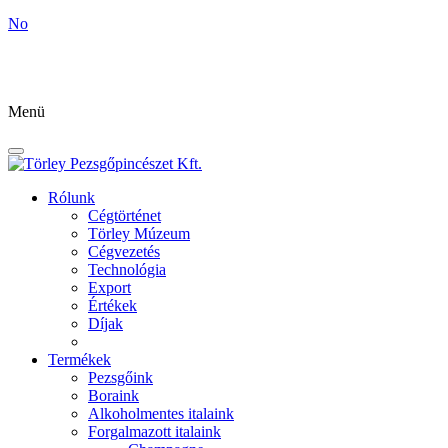
No
Menü
Rólunk
Cégtörténet
Törley Múzeum
Cégvezetés
Technológia
Export
Értékek
Díjak
Termékek
Pezsgőink
Boraink
Alkoholmentes italaink
Forgalmazott italaink