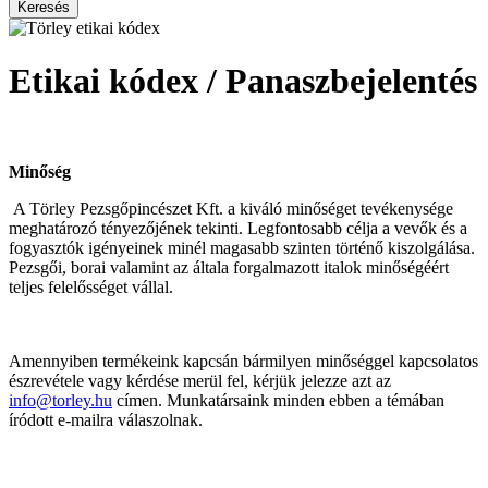
Keresés
Etikai kódex / Panaszbejelentés
Minőség
A Törley Pezsgőpincészet Kft. a kiváló minőséget tevékenysége
meghatározó tényezőjének tekinti. Legfontosabb célja a vevők és a
fogyasztók igényeinek minél magasabb szinten történő kiszolgálása.
Pezsgői, borai valamint az általa forgalmazott italok minőségéért
teljes felelősséget vállal.
Amennyiben termékeink kapcsán bármilyen minőséggel kapcsolatos
észrevétele vagy kérdése merül fel, kérjük jelezze azt az
info@torley.hu
címen. Munkatársaink minden ebben a témában
íródott e-mailra válaszolnak.