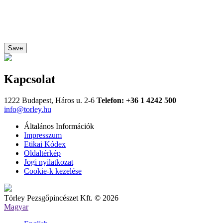
Save
Kapcsolat
1222 Budapest, Háros u. 2-6
Telefon: +36 1 4242 500
info@torley.hu
Általános Információk
Impresszum
Etikai Kódex
Oldaltérkép
Jogi nyilatkozat
Cookie-k kezelése
Törley Pezsgőpincészet Kft. © 2026
Magyar