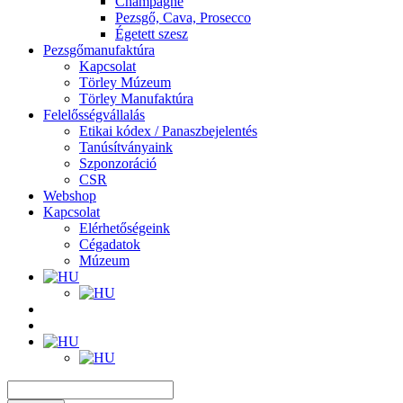
Champagne
Pezsgő, Cava, Prosecco
Égetett szesz
Pezsgőmanufaktúra
Kapcsolat
Törley Múzeum
Törley Manufaktúra
Felelősségvállalás
Etikai kódex / Panaszbejelentés
Tanúsítványaink
Szponzoráció
CSR
Webshop
Kapcsolat
Elérhetőségeink
Cégadatok
Múzeum