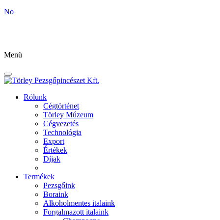
No
Menü
Rólunk
Cégtörténet
Törley Múzeum
Cégvezetés
Technológia
Export
Értékek
Díjak
Termékek
Pezsgőink
Boraink
Alkoholmentes italaink
Forgalmazott italaink