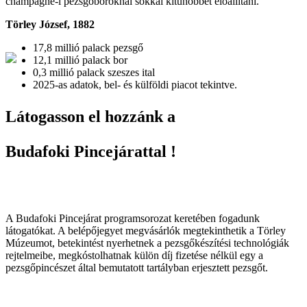
champagne-i pezsgőboroknál sokkal kitűnőbbet előállítani.
Törley József
, 1882
17,8 millió
palack pezsgő
12,1 millió
palack bor
0,3 millió
palack szeszes ital
2025-as adatok, bel- és külföldi piacot tekintve.
Látogasson el hozzánk a
Budafoki Pincejárattal !
A Budafoki Pincejárat programsorozat keretében fogadunk
látogatókat. A belépőjegyet megvásárlók megtekinthetik a Törley
Múzeumot, betekintést nyerhetnek a pezsgőkészítési technológiák
rejtelmeibe, megkóstolhatnak külön díj fizetése nélkül egy a
pezsgőpincészet által bemutatott tartályban erjesztett pezsgőt.