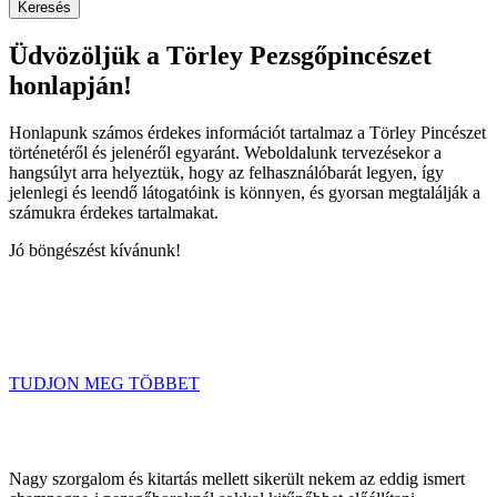
Keresés
Üdvözöljük a Törley Pezsgőpincészet
honlapján!
Honlapunk számos érdekes információt tartalmaz a Törley Pincészet
történetéről és jelenéről egyaránt. Weboldalunk tervezésekor a
hangsúlyt arra helyeztük, hogy az felhasználóbarát legyen, így
jelenlegi és leendő látogatóink is könnyen, és gyorsan megtalálják a
számukra érdekes tartalmakat.
Jó böngészést kívánunk!
TUDJON MEG TÖBBET
Nagy szorgalom és kitartás mellett sikerült nekem az eddig ismert