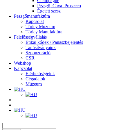
Champagne
Pezsgő, Cava, Prosecco
Égetett szesz
Pezsgőmanufaktúra
Kapcsolat
Törley Múzeum
Törley Manufaktúra
Felelősségvállalás
Etikai kódex / Panaszbejelentés
Tanúsítványaink
Szponzoráció
CSR
Webshop
Kapcsolat
Elérhetőségeink
Cégadatok
Múzeum