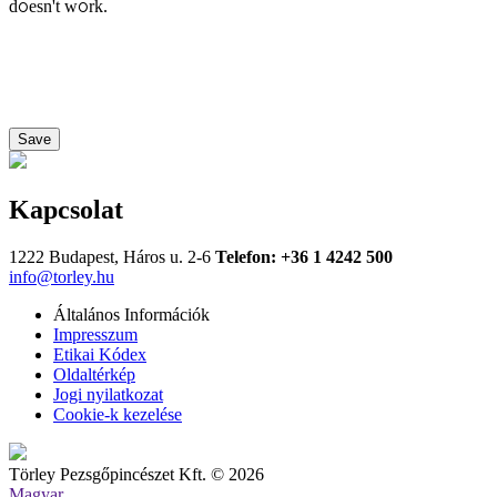
doesn't work.
Save
Kapcsolat
1222 Budapest, Háros u. 2-6
Telefon: +36 1 4242 500
info@torley.hu
Általános Információk
Impresszum
Etikai Kódex
Oldaltérkép
Jogi nyilatkozat
Cookie-k kezelése
Törley Pezsgőpincészet Kft. © 2026
Magyar