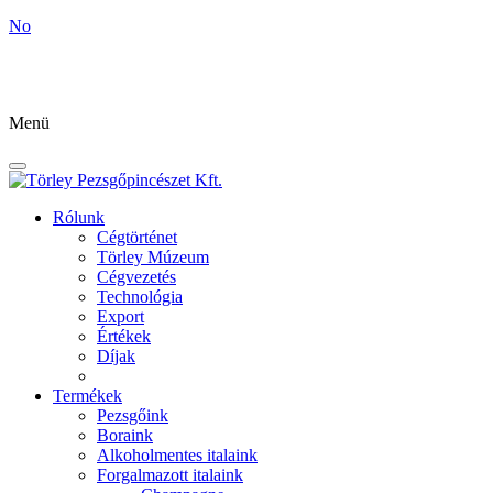
No
Menü
Rólunk
Cégtörténet
Törley Múzeum
Cégvezetés
Technológia
Export
Értékek
Díjak
Termékek
Pezsgőink
Boraink
Alkoholmentes italaink
Forgalmazott italaink