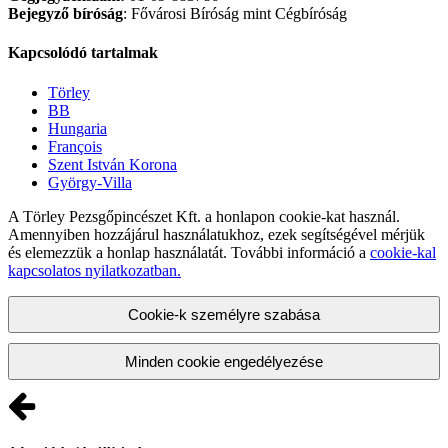
Bejegyző bíróság
: Fővárosi Bíróság mint Cégbíróság
Kapcsolódó tartalmak
Törley
BB
Hungaria
François
Szent István Korona
György-Villa
A Törley Pezsgőpincészet Kft. a honlapon cookie-kat használ.
Amennyiben hozzájárul használatukhoz, ezek segítségével mérjük
és elemezzük a honlap használatát. További információ a
cookie-kal
kapcsolatos nyilatkozatban.
Cookie-k személyre szabása
Minden cookie engedélyezése