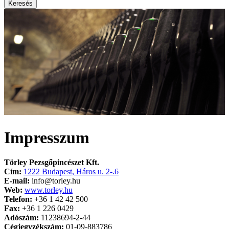
Keresés
Impresszum
Törley Pezsgőpincészet Kft.
Cím:
1222 Budapest, Háros u. 2-.6
E-mail:
info@torley.hu
Web:
www.torley.hu
Telefon:
+36 1 42 42 500
Fax:
+36 1 226 0429
Adószám:
11238694-2-44
Cégjegyzékszám:
01-09-883786