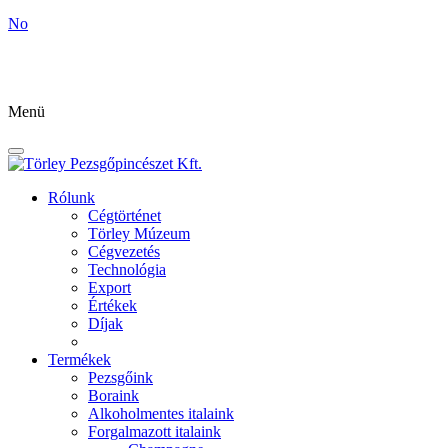
No
Menü
Rólunk
Cégtörténet
Törley Múzeum
Cégvezetés
Technológia
Export
Értékek
Díjak
Termékek
Pezsgőink
Boraink
Alkoholmentes italaink
Forgalmazott italaink