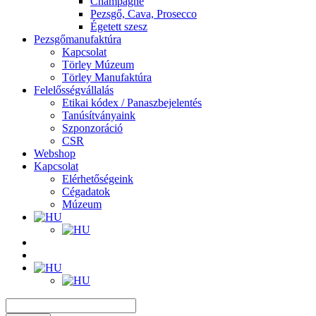
Champagne
Pezsgő, Cava, Prosecco
Égetett szesz
Pezsgőmanufaktúra
Kapcsolat
Törley Múzeum
Törley Manufaktúra
Felelősségvállalás
Etikai kódex / Panaszbejelentés
Tanúsítványaink
Szponzoráció
CSR
Webshop
Kapcsolat
Elérhetőségeink
Cégadatok
Múzeum