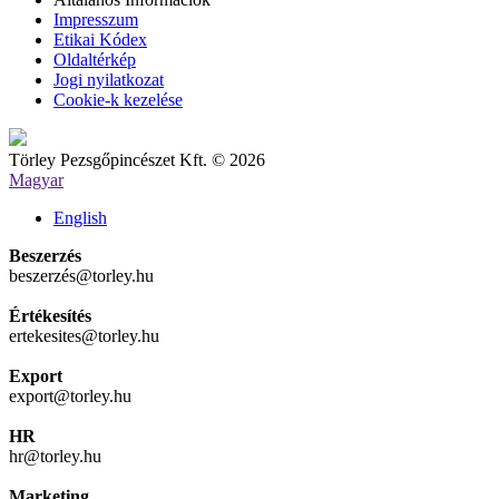
Impresszum
Etikai Kódex
Oldaltérkép
Jogi nyilatkozat
Cookie-k kezelése
Törley Pezsgőpincészet Kft. © 2026
Magyar
English
Beszerzés
beszerzés@torley.hu
Értékesítés
ertekesites@torley.hu
Export
export@torley.hu
HR
hr@torley.hu
Marketing