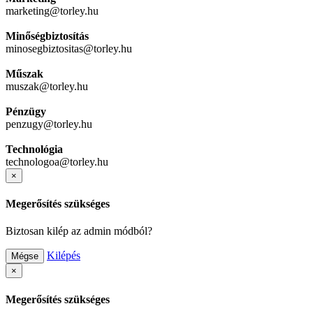
marketing@torley.hu
Minőségbiztosítás
minosegbiztositas@torley.hu
Műszak
muszak@torley.hu
Pénzügy
penzugy@torley.hu
Technológia
technologoa@torley.hu
×
Megerősítés szükséges
Biztosan kilép az admin módból?
Kilépés
Mégse
×
Megerősítés szükséges