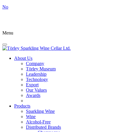
No
Menu
About Us
Company
Törley Museum
Leadership
Technology
Export
Our Values
Awards
Products
Sparkling Wine
Wine
Alcohol-Free
Distributed Brands