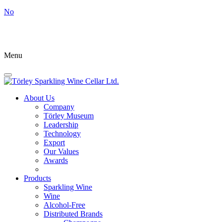
No
Menu
About Us
Company
Törley Museum
Leadership
Technology
Export
Our Values
Awards
Products
Sparkling Wine
Wine
Alcohol-Free
Distributed Brands