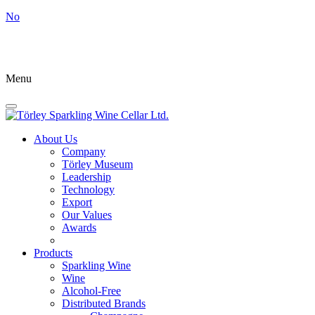
No
Menu
About Us
Company
Törley Museum
Leadership
Technology
Export
Our Values
Awards
Products
Sparkling Wine
Wine
Alcohol-Free
Distributed Brands