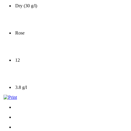
Dry (30 g/l)
Rose
12
3.8 g/l